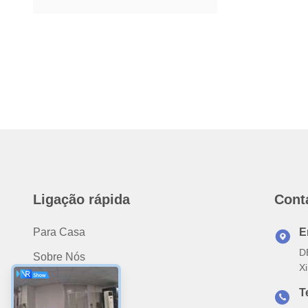
Ligação rápida
Cont
Para Casa
E
D
Sobre Nós
X
Produtos
T
Notícias