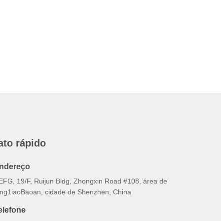
ato rápido
ndereço
EFG, 19/F, Ruijun Bldg, Zhongxin Road #108, área de
ing1iaoBaoan, cidade de Shenzhen, China
elefone