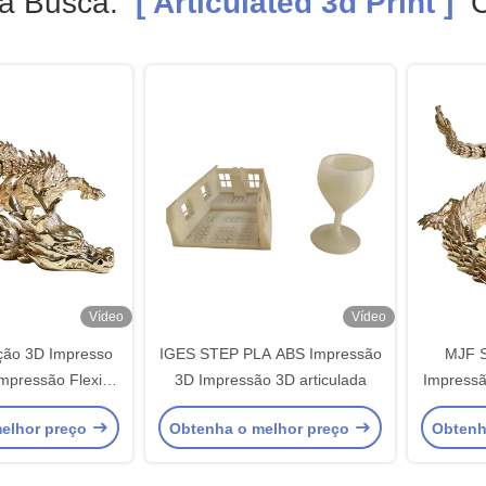
a Busca.
[ Articulated 3d Print ]
C
Vídeo
Vídeo
ação 3D Impresso
IGES STEP PLA ABS Impressão
MJF S
mpressão Flexi
3D Impressão 3D articulada
Impressã
agão
o M
elhor preço
Obtenha o melhor preço
Obtenh