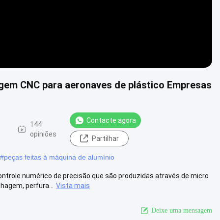
gem CNC para aeronaves de plástico Empresas
Contacte agora
-
144
opiniões
Partilhar
#
peças feitas à máquina de alumínio
ntrole numérico de precisão que são produzidas através de micro
agem, perfura...
Vista mais
Deixe uma mensagem