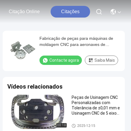
Citação Online
Citações
Fabricação de peças para máquinas de
moldagem CNC para aeronaves de
plástico Empresas de baixo volume
Contacte agora
Saiba Mais
Vídeos relacionados
Peças de Usinagem CNC
Personalizadas com
Tolerância de ±0,01 mm e
Usinagem CNC de 5 eixos
| Certificado ISO
9001:2015
Peças fazendo à máquina de t
00:18
2025-12-15
rituração do CNC