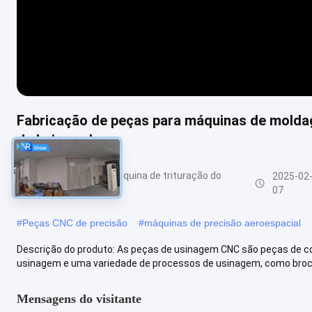
Fabricação de peças para máquinas de molda
de baixo volume
Peças fazendo à máquina de trituração do
2025-02
CNC
07
#
Peças CNC de precisão
#
máquinas de precisão aeroespacial
Descrição do produto: As peças de usinagem CNC são peças de co
usinagem e uma variedade de processos de usinagem, como broch
Mensagens do visitante