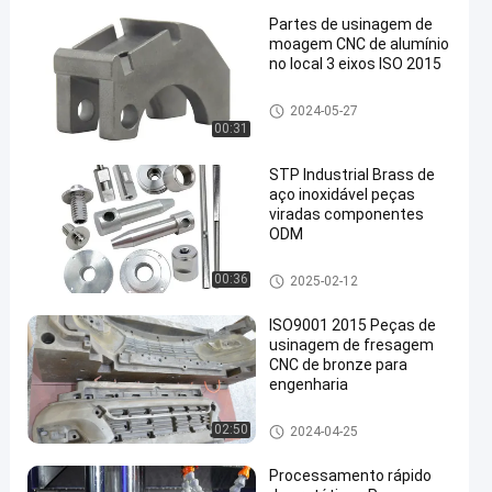
Partes de usinagem de
moagem CNC de alumínio
no local 3 eixos ISO 2015
Peças fazendo à máquina de t
2024-05-27
rituração do CNC
00:31
STP Industrial Brass de
aço inoxidável peças
viradas componentes
ODM
Partes de usinagem por torne
00:36
2025-02-12
amento CNC
ISO9001 2015 Peças de
usinagem de fresagem
CNC de bronze para
engenharia
Peças fazendo à máquina de t
02:50
2024-04-25
rituração do CNC
Processamento rápido